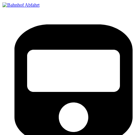
Bahnhof Live Abfahrt
Fahrpläne für deutsche Bahnhöfe