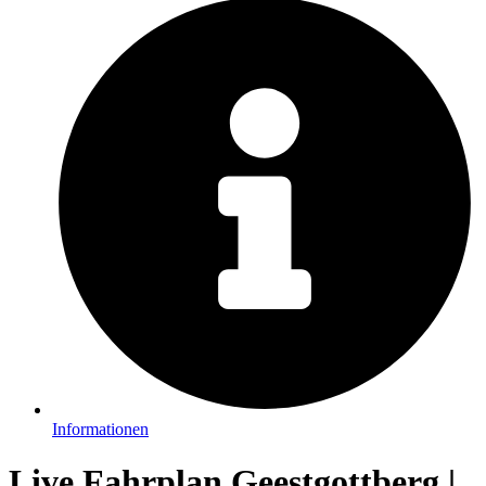
Informationen
Live Fahrplan Geestgottberg |