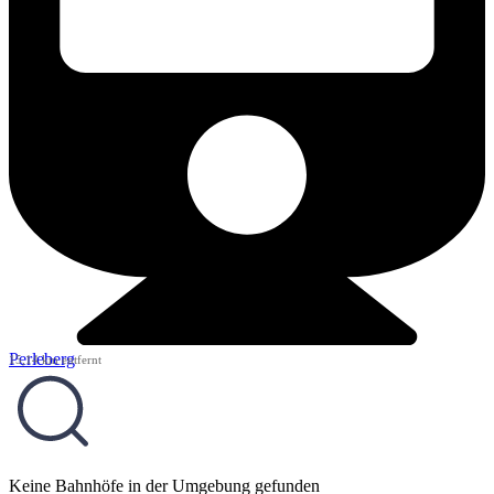
Perleberg
15,14 km entfernt
Keine Bahnhöfe in der Umgebung gefunden