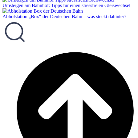
Umsteigen am Bahnhof: Tipps für einen stressfreien Gleiswechsel
Abholstation „Box“ der Deutschen Bahn – was steckt dahinter?