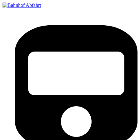
Bahnhof Live Abfahrt
Fahrpläne für deutsche Bahnhöfe