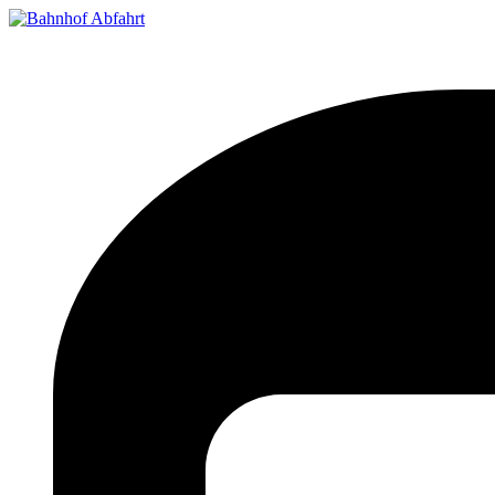
Bahnhof Live Abfahrt
Fahrpläne für deutsche Bahnhöfe