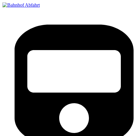
Bahnhof Live Abfahrt
Fahrpläne für deutsche Bahnhöfe