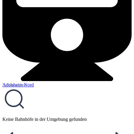
Adelsheim Nord
7,27 km entfernt
Keine Bahnhöfe in der Umgebung gefunden