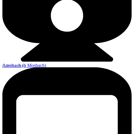
Auerbach (b Mosbach)
6,20 km entfernt