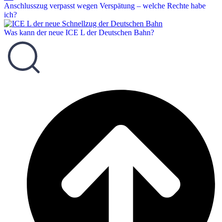
Anschlusszug verpasst wegen Verspätung – welche Rechte habe
ich?
Was kann der neue ICE L der Deutschen Bahn?