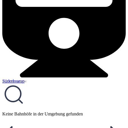
Süderbrarup
19,14 km entfernt
Keine Bahnhöfe in der Umgebung gefunden