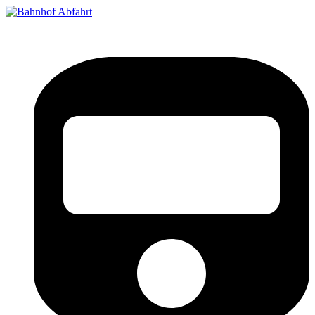
Bahnhof Live Abfahrt
Fahrpläne für deutsche Bahnhöfe