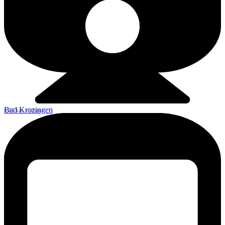
Bad Krozingen
6,82 km entfernt