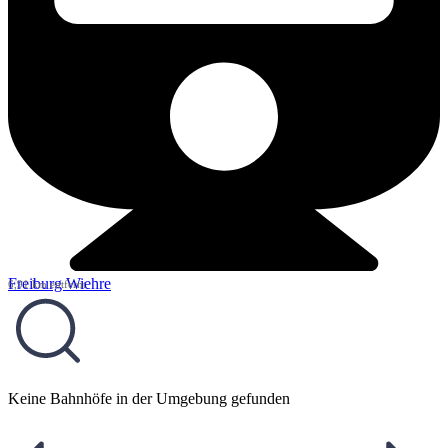
Freiburg Wiehre
6,91 km entfernt
Keine Bahnhöfe in der Umgebung gefunden