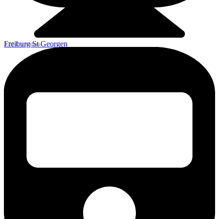
Freiburg St Georgen
3,26 km entfernt