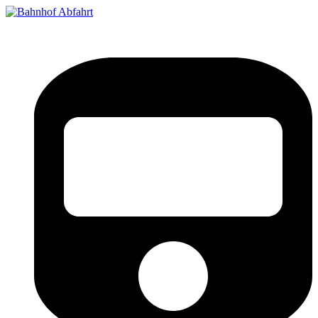
Bahnhof Live Abfahrt
Fahrpläne für deutsche Bahnhöfe