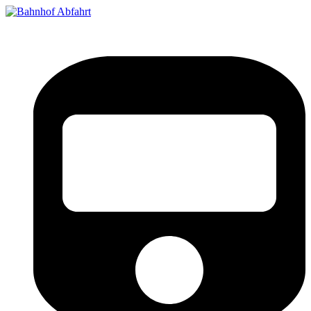
Bahnhof Live Abfahrt
Fahrpläne für deutsche Bahnhöfe