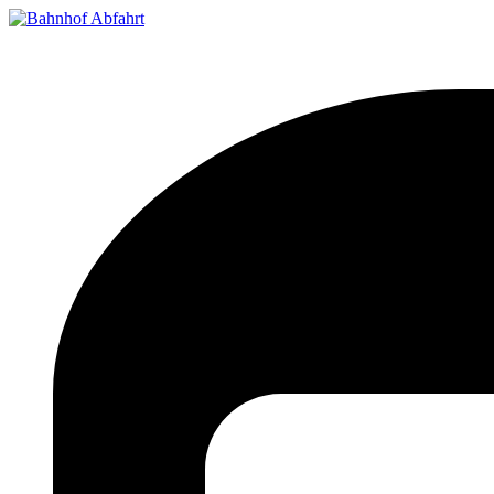
Bahnhof Live Abfahrt
Fahrpläne für deutsche Bahnhöfe