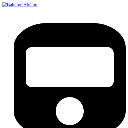
Bahnhof Live Abfahrt
Fahrpläne für deutsche Bahnhöfe