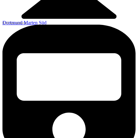
Dortmund Marten Süd
0,44 km entfernt