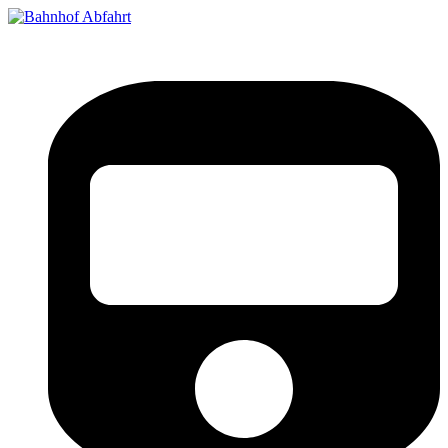
Bahnhof Live Abfahrt
Fahrpläne für deutsche Bahnhöfe