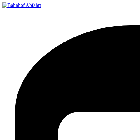
Bahnhof Live Abfahrt
Fahrpläne für deutsche Bahnhöfe