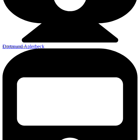
Dortmund Aplerbeck
0,68 km entfernt