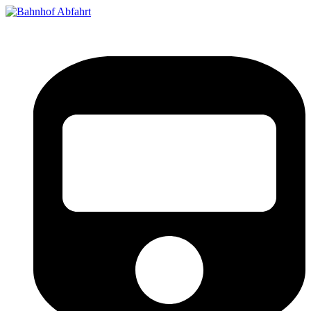
Bahnhof Live Abfahrt
Fahrpläne für deutsche Bahnhöfe