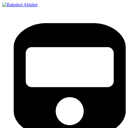
Bahnhof Live Abfahrt
Fahrpläne für deutsche Bahnhöfe