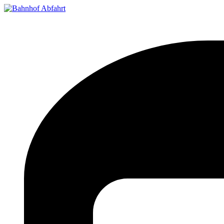
Bahnhof Live Abfahrt
Fahrpläne für deutsche Bahnhöfe