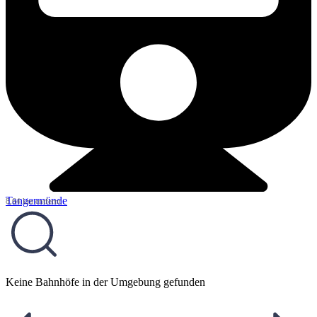
Tangermünde
8,64 km entfernt
Keine Bahnhöfe in der Umgebung gefunden