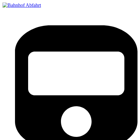
Bahnhof Live Abfahrt
Fahrpläne für deutsche Bahnhöfe