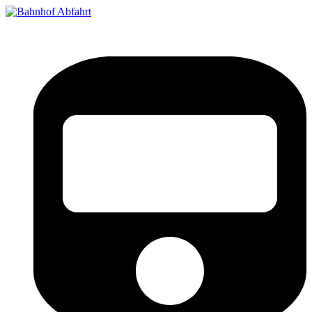
Bahnhof Live Abfahrt
Fahrpläne für deutsche Bahnhöfe