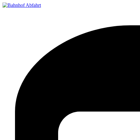
Bahnhof Live Abfahrt
Fahrpläne für deutsche Bahnhöfe