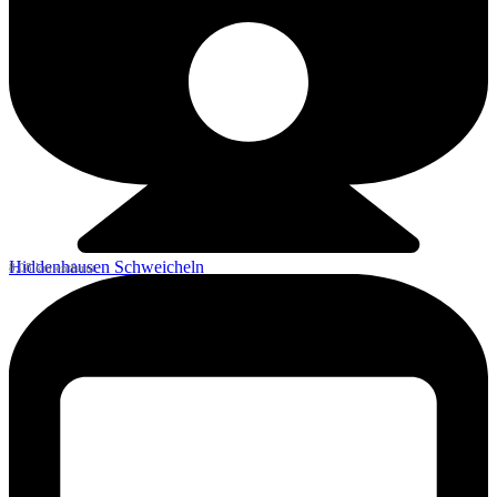
Hiddenhausen Schweicheln
8,08 km entfernt