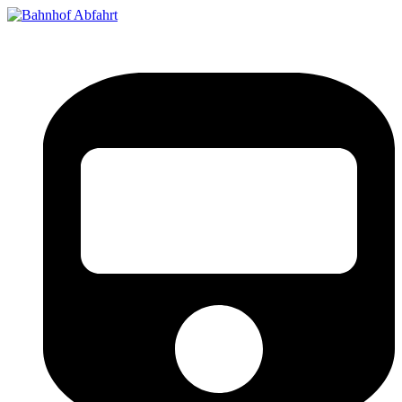
Bahnhof Live Abfahrt
Fahrpläne für deutsche Bahnhöfe