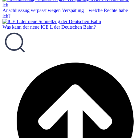
Anschlusszug verpasst wegen Verspätung – welche Rechte habe
ich?
Was kann der neue ICE L der Deutschen Bahn?