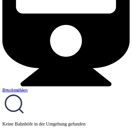
Bruchmühlen
8,56 km entfernt
Keine Bahnhöfe in der Umgebung gefunden