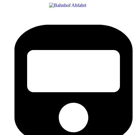
Bahnhof Live Abfahrt
Fahrpläne für deutsche Bahnhöfe