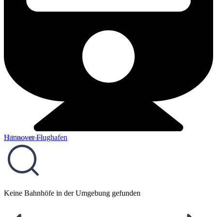
Hannover Flughafen
7,67 km entfernt
Keine Bahnhöfe in der Umgebung gefunden