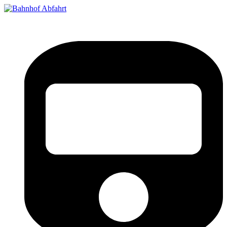
Bahnhof Live Abfahrt
Fahrpläne für deutsche Bahnhöfe