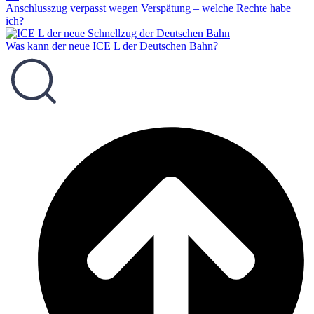
Anschlusszug verpasst wegen Verspätung – welche Rechte habe
ich?
Was kann der neue ICE L der Deutschen Bahn?