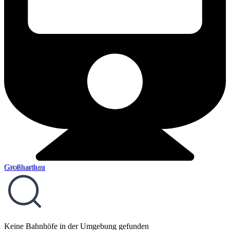
Großharthau
7,26 km entfernt
Keine Bahnhöfe in der Umgebung gefunden