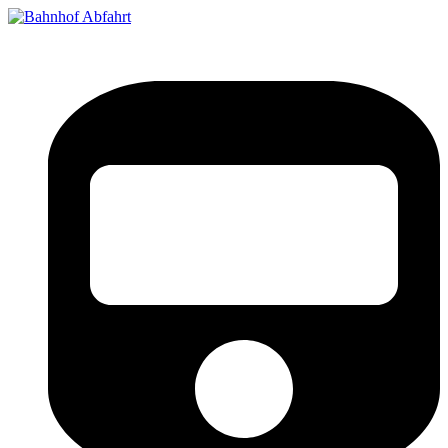
Bahnhof Live Abfahrt
Fahrpläne für deutsche Bahnhöfe