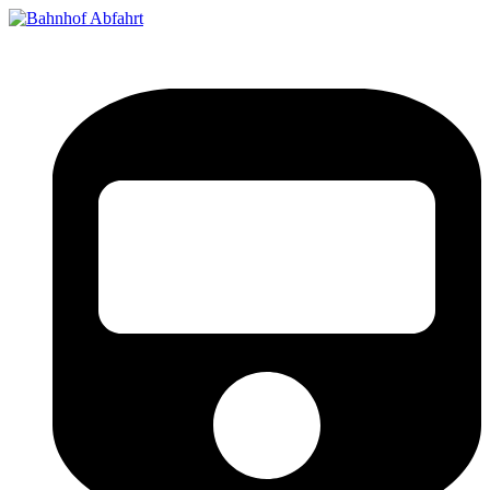
Bahnhof Live Abfahrt
Fahrpläne für deutsche Bahnhöfe