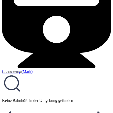
Lindenberg (Mark)
9,79 km entfernt
Keine Bahnhöfe in der Umgebung gefunden