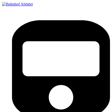
Bahnhof Live Abfahrt
Fahrpläne für deutsche Bahnhöfe