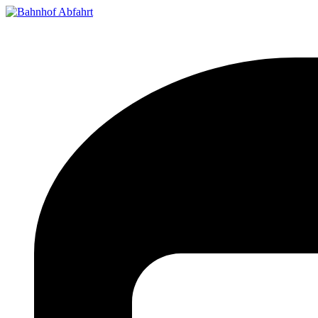
Bahnhof Live Abfahrt
Fahrpläne für deutsche Bahnhöfe