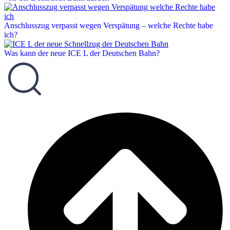
Anschlusszug verpasst wegen Verspätung – welche Rechte habe
ich?
Was kann der neue ICE L der Deutschen Bahn?