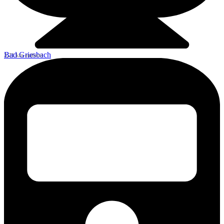
Bad Griesbach
3,21 km entfernt