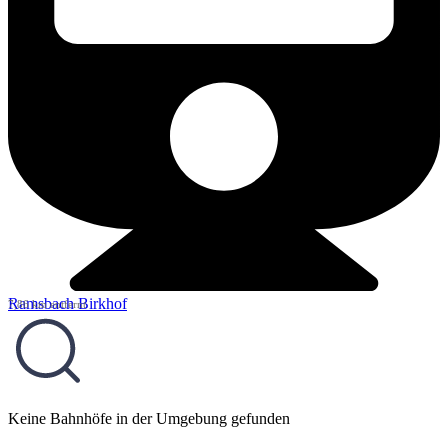
Ramsbach Birkhof
7,86 km entfernt
Keine Bahnhöfe in der Umgebung gefunden