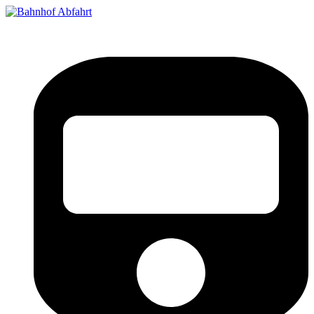
Bahnhof Live Abfahrt
Fahrpläne für deutsche Bahnhöfe