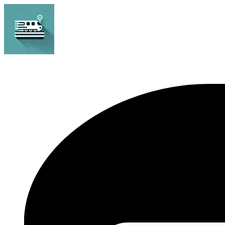
Bahnhof Live Abfahrt
Fahrpläne für deutsche Bahnhöfe