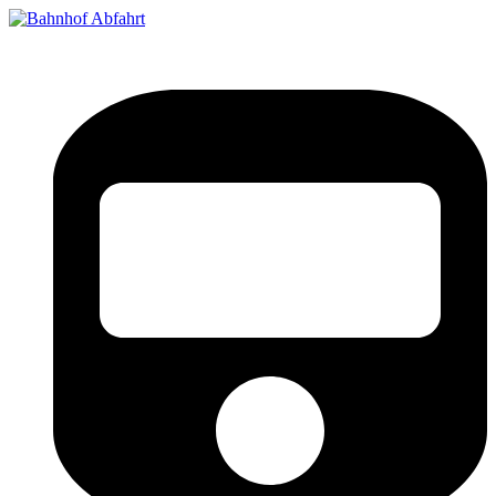
Bahnhof Live Abfahrt
Fahrpläne für deutsche Bahnhöfe