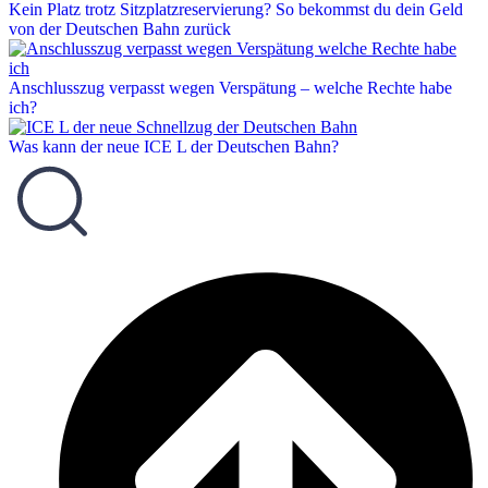
Kein Platz trotz Sitzplatzreservierung? So bekommst du dein Geld
von der Deutschen Bahn zurück
Anschlusszug verpasst wegen Verspätung – welche Rechte habe
ich?
Was kann der neue ICE L der Deutschen Bahn?