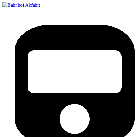
Bahnhof Live Abfahrt
Fahrpläne für deutsche Bahnhöfe