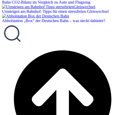
Bahn CO2-Bilanz im Vergleich zu Auto und Flugzeug
Umsteigen am Bahnhof: Tipps für einen stressfreien Gleiswechsel
Abholstation „Box“ der Deutschen Bahn – was steckt dahinter?