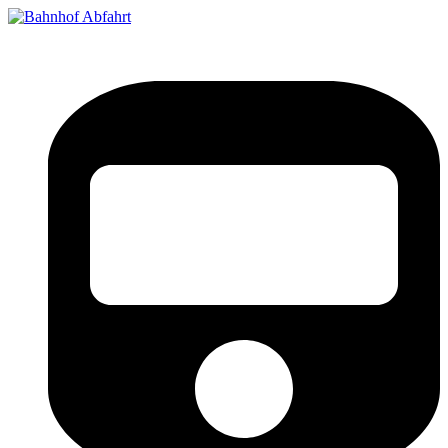
Bahnhof Live Abfahrt
Fahrpläne für deutsche Bahnhöfe