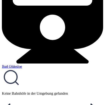
Bad Oldesloe
10,49 km entfernt
Keine Bahnhöfe in der Umgebung gefunden