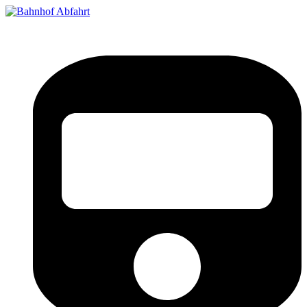
Bahnhof Live Abfahrt
Fahrpläne für deutsche Bahnhöfe