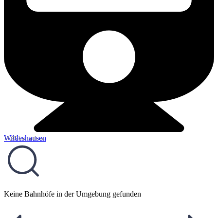
Wildeshausen
14,95 km entfernt
Keine Bahnhöfe in der Umgebung gefunden