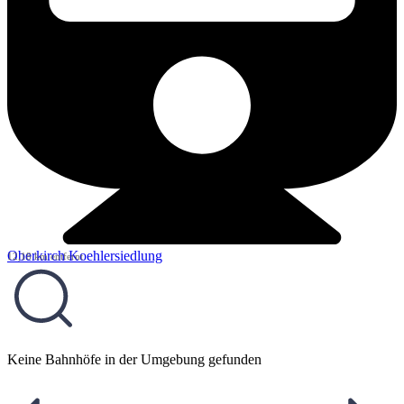
Oberkirch Koehlersiedlung
12,18 km entfernt
Keine Bahnhöfe in der Umgebung gefunden