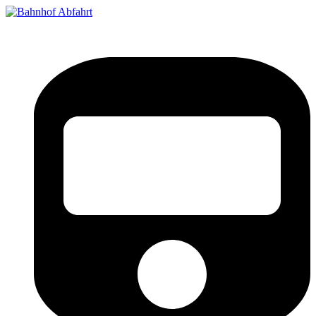
Bahnhof Live Abfahrt
Fahrpläne für deutsche Bahnhöfe